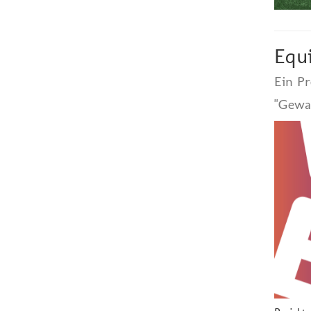
Equ
Ein P
"Gewa