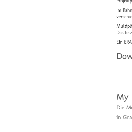
Projekt
Im Rahm
verschie
Multipl
Das let
Ein ERA
Dow
My I
Die M
in Gra