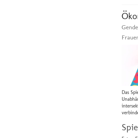
Öko
Gende
Fraue
Das Spie
Unabhän
interse
verbinde
Spie