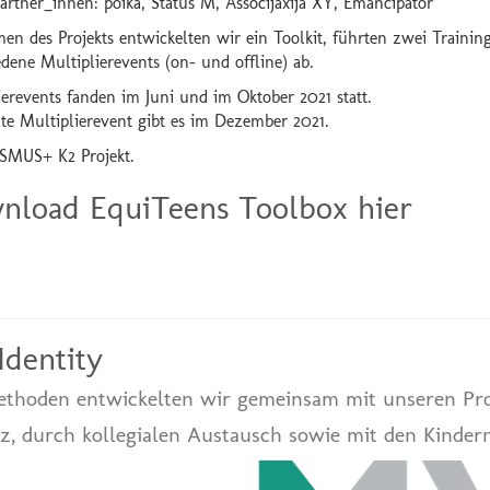
partner_innen: poika, Status M, Associjaxija XY, Emancipator
en des Projekts entwickelten wir ein Toolkit, führten zwei Traini
dene Multiplierevents (on- und offline) ab.
ierevents fanden im Juni und im Oktober 2021 statt.
zte Multiplierevent gibt es im Dezember 2021.
SMUS+ K2 Projekt.
nload EquiTeens Toolbox hier
dentity
ethoden entwickelten wir gemeinsam mit unseren Pro
z, durch kollegialen Austausch sowie mit den Kindern