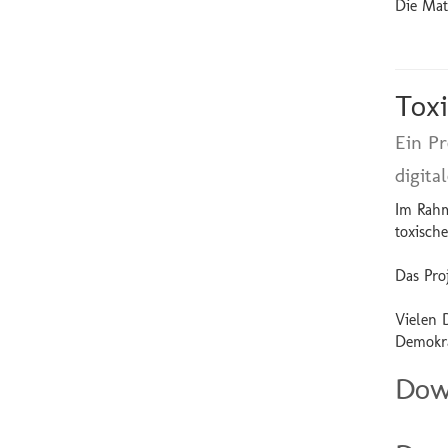
Die Mate
Toxi
Ein P
digita
Im Rahm
toxische
Das Pro
Vielen 
Demokra
Dow