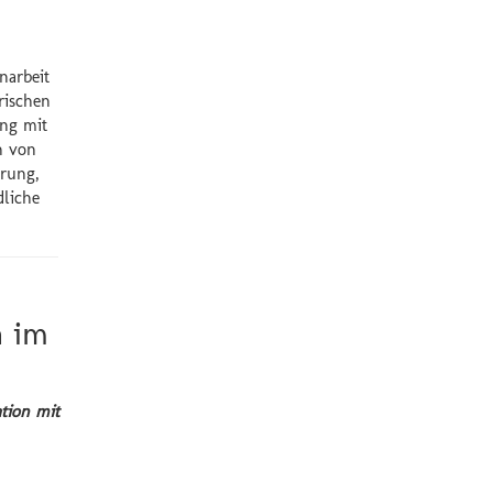
narbeit
rischen
ung mit
n von
erung,
dliche
n im
tion mit