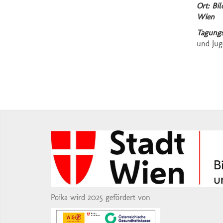
Ort: Bi
Wien
Tagungs
und Jug
Poika wird 2025 gefördert von